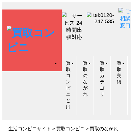
買
買
買
買
取
取
取
取
コ
の
カ
実
ン
な
テ
績
ビ
が
ゴ
ニ
れ
リ
と
は
生活コンビニサイト
>
買取コンビニ
>
買取のながれ